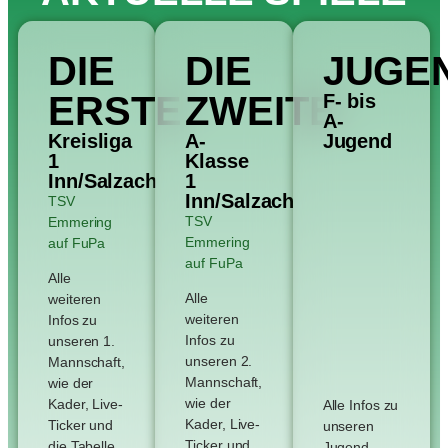
DIE
DIE
JUGE
ERSTE
ZWEITE
F- bis
A-
Kreisliga
A-
Jugend
1
Klasse
Inn/Salzach
1
Inn/Salzach
TSV
TSV
Emmering
Emmering
auf FuPa
auf FuPa
Alle
Alle
weiteren
weiteren
Infos zu
Infos zu
unseren 1.
unseren 2.
Mannschaft,
Mannschaft,
wie der
wie der
Kader, Live-
Alle Infos zu
Kader, Live-
Ticker und
unseren
Ticker und
die Tabelle,
Jugend-